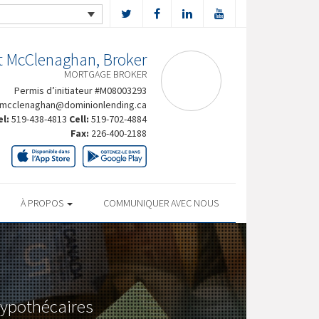
t McClenaghan, Broker
MORTGAGE BROKER
Permis d’initiateur #M08003293
rmcclenaghan@dominionlending.ca
el:
519-438-4813
Cell:
519-702-4884
Fax:
226-400-2188
À PROPOS
COMMUNIQUER AVEC NOUS
 hypothécaires