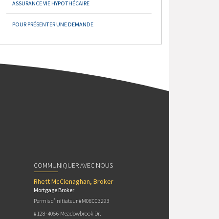
ASSURANCE VIE HYPOTHÉCAIRE
POUR PRÉSENTER UNE DEMANDE
COMMUNIQUER AVEC NOUS
Rhett McClenaghan, Broker
Mortgage Broker
Permis d’initiateur #M08003293
#128-4056 Meadowbrook Dr.