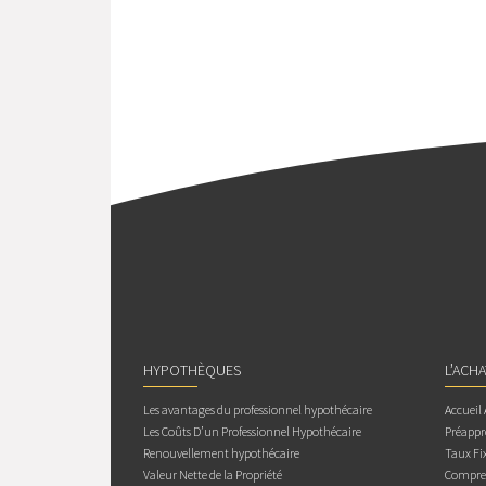
HYPOTHÈQUES
L’ACH
Les avantages du professionnel hypothécaire
Accueil
Les Coûts D’un Professionnel Hypothécaire
Préappr
Renouvellement hypothécaire
Taux Fix
Valeur Nette de la Propriété
Compren