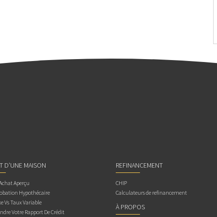
AT D’UNE MAISON
REFINANCEMENT
 Achat Aperçu
CHIP
obation Hypothécaire
Calculateurs de refinancement
e Vs Taux Variable
À PROPOS
dre Votre Rapport De Crédit